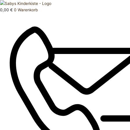
Zum
Products
Strumpfhose
Inhalt
search
74
0,00
€
0
Warenkorb
springen
80
Menge