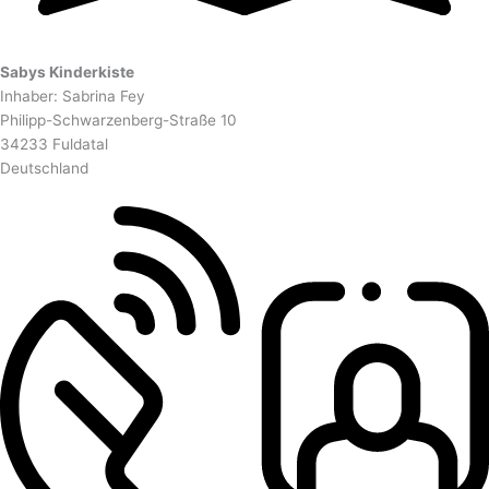
Sabys Kinderkiste
Inhaber: Sabrina Fey
Philipp-Schwarzenberg-Straße 10
34233 Fuldatal
Deutschland