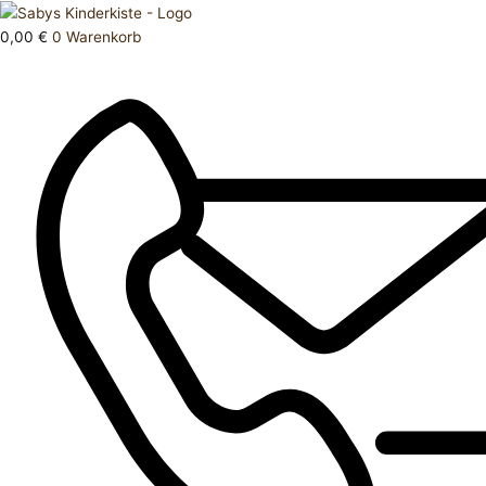
Zum
Products
Strumpfhose
Inhalt
search
74
0,00
€
0
Warenkorb
springen
80
Menge