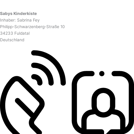
Sabys Kinderkiste
Inhaber: Sabrina Fey
Philipp-Schwarzenberg-Straße 10
34233 Fuldatal
Deutschland