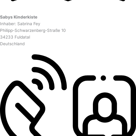
Sabys Kinderkiste
Inhaber: Sabrina Fey
Philipp-Schwarzenberg-Straße 10
34233 Fuldatal
Deutschland