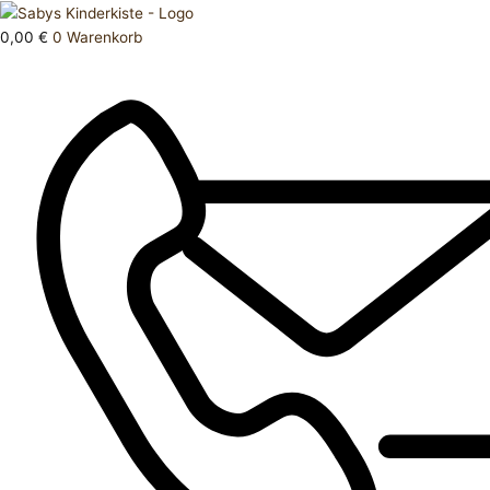
Zum
Products
Strumpfhose
Inhalt
search
80
0,00
€
0
Warenkorb
springen
86
Menge