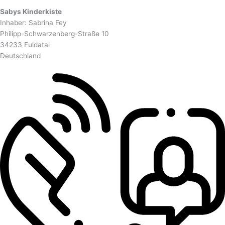
Sabys Kinderkiste
Inhaber: Sabrina Fey
Philipp-Schwarzenberg-Straße 10
34233 Fuldatal
Deutschland