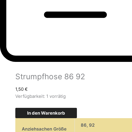
Strumpfhose 86 92
1,50
€
Verfügbarkeit:
1 vorrätig
In den Warenkorb
86
,
92
Anziehsachen Größe