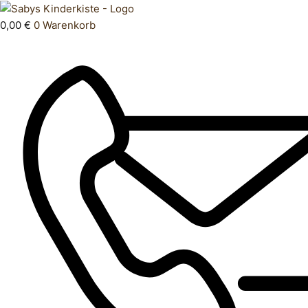
Zum
Products
Strumpfhose
Inhalt
search
86
0,00
€
0
Warenkorb
springen
92
Menge