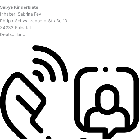
Sabys Kinderkiste
Inhaber: Sabrina Fey
Philipp-Schwarzenberg-Straße 10
34233 Fuldatal
Deutschland