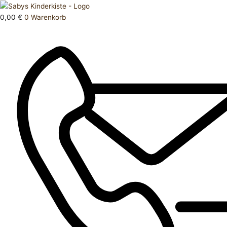
Zum
Products
Strumpfhose
Inhalt
search
86
0,00
€
0
Warenkorb
springen
92
Menge