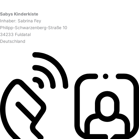
Sabys Kinderkiste
Inhaber: Sabrina Fey
Philipp-Schwarzenberg-Straße 10
34233 Fuldatal
Deutschland