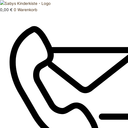
Zum
Products
Strumpfhose
Inhalt
search
86
0,00
€
0
Warenkorb
springen
92
Menge