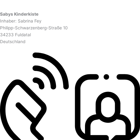
Sabys Kinderkiste
Inhaber: Sabrina Fey
Philipp-Schwarzenberg-Straße 10
34233 Fuldatal
Deutschland