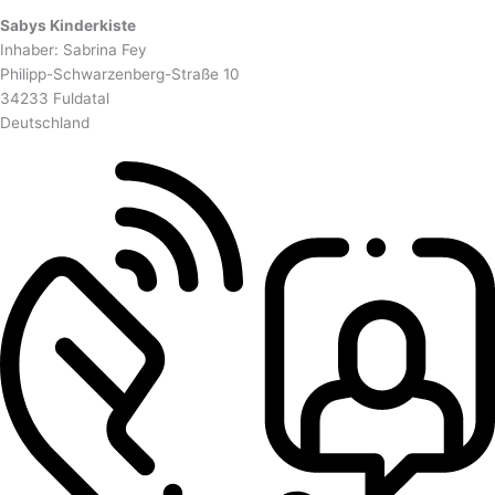
Sabys Kinderkiste
Inhaber: Sabrina Fey
Philipp-Schwarzenberg-Straße 10
34233 Fuldatal
Deutschland