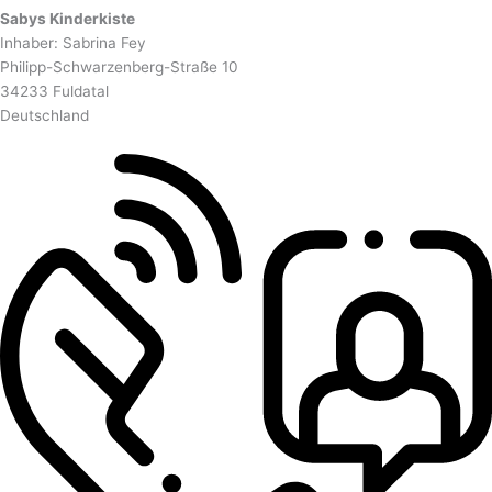
Sabys Kinderkiste
Inhaber: Sabrina Fey
Philipp-Schwarzenberg-Straße 10
34233 Fuldatal
Deutschland