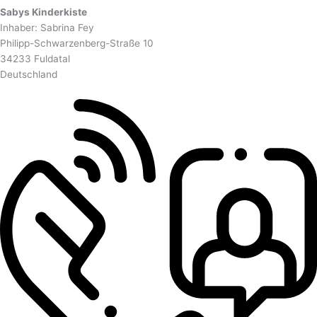
Sabys Kinderkiste
Inhaber: Sabrina Fey
Philipp-Schwarzenberg-Straße 10
34233 Fuldatal
Deutschland