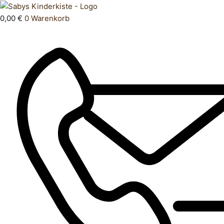
Zum
Products
T
Inhalt
search
Shirt
0,00
€
0
Warenkorb
springen
116
Menge