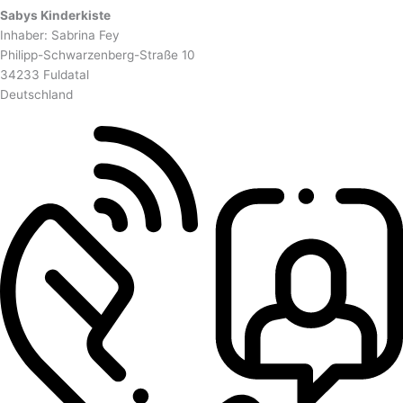
Sabys Kinderkiste
Inhaber: Sabrina Fey
Philipp-Schwarzenberg-Straße 10
34233 Fuldatal
Deutschland