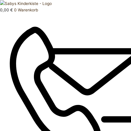
Zum
Products
T
Inhalt
search
Shirt
0,00
€
0
Warenkorb
springen
128
Menge