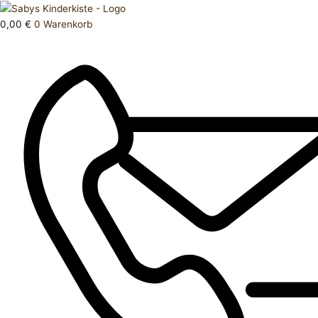
Zum
Products
T
Inhalt
search
Shirt
0,00
€
0
Warenkorb
springen
152
Menge