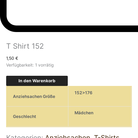
T Shirt 152
1,50
€
Verfügbarkeit:
1 vorrätig
In den Warenkorb
152>176
Anziehsachen Größe
Mädchen
Geschlecht
Kategorien:
Anziehsachen
,
T-Shirts