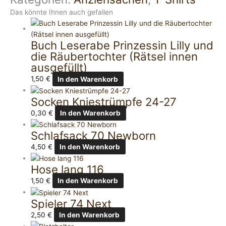
Das könnte Ihnen auch gefallen
Buch Leserabe Prinzessin Lilly und
die Räubertochter (Rätsel innen
ausgefüllt)
1,50
€
In den Warenkorb
Socken Kniestrümpfe 24-27
0,30
€
In den Warenkorb
Schlafsack 70 Newborn
4,50
€
In den Warenkorb
Hose lang 116
1,50
€
In den Warenkorb
Spieler 74 Next
2,50
€
In den Warenkorb