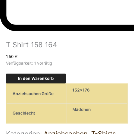
T Shirt 158 164
1,50
€
Verfügbarkeit:
1 vorrätig
In den Warenkorb
152>176
Anziehsachen Größe
Mädchen
Geschlecht
Kategorien:
Anziehsachen
,
T-Shirts