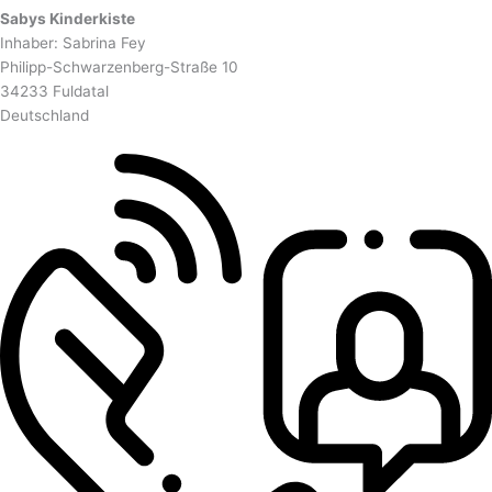
Sabys Kinderkiste
Inhaber: Sabrina Fey
Philipp-Schwarzenberg-Straße 10
34233 Fuldatal
Deutschland