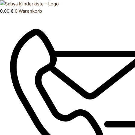
Zum
Products
T
Inhalt
search
Shirt
0,00
€
0
Warenkorb
springen
170
Menge