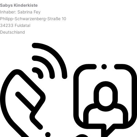
Sabys Kinderkiste
Inhaber: Sabrina Fey
Philipp-Schwarzenberg-Straße 10
34233 Fuldatal
Deutschland