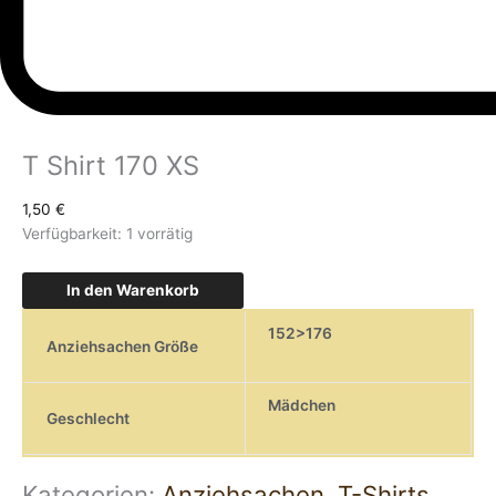
T Shirt 170 XS
1,50
€
Verfügbarkeit:
1 vorrätig
In den Warenkorb
152>176
Anziehsachen Größe
Mädchen
Geschlecht
Kategorien:
Anziehsachen
,
T-Shirts