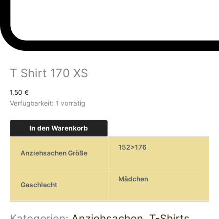
T Shirt 170 XS
1,50
€
Verfügbarkeit:
1 vorrätig
In den Warenkorb
152>176
Anziehsachen Größe
Mädchen
Geschlecht
Kategorien:
Anziehsachen
,
T-Shirts