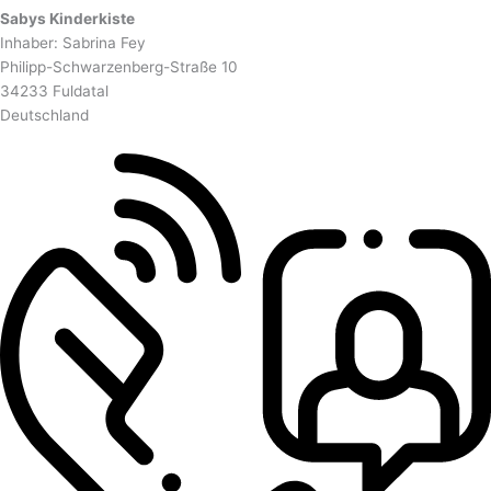
Sabys Kinderkiste
Inhaber: Sabrina Fey
Philipp-Schwarzenberg-Straße 10
34233 Fuldatal
Deutschland