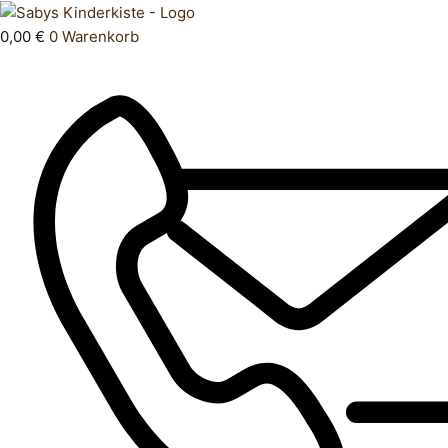
Zum
Products
T
Inhalt
search
Shirt
0,00
€
0
Warenkorb
springen
62
Menge