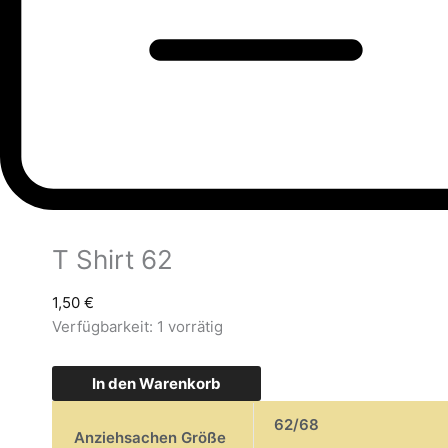
T Shirt 62
1,50
€
Verfügbarkeit:
1 vorrätig
In den Warenkorb
62/68
Anziehsachen Größe