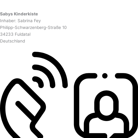
Sabys Kinderkiste
Inhaber: Sabrina Fey
Philipp-Schwarzenberg-Straße 10
34233 Fuldatal
Deutschland