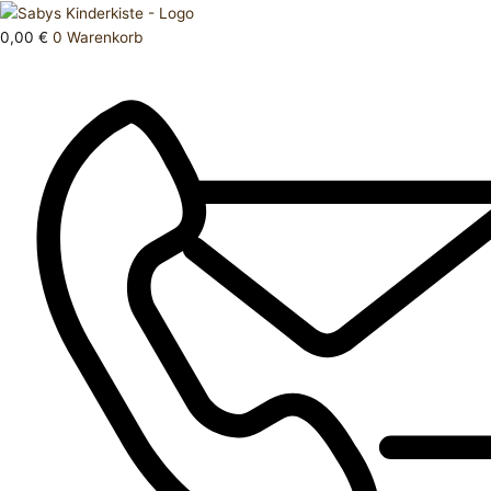
Zum
Products
T
Inhalt
search
Shirt
0,00
€
0
Warenkorb
springen
62
Menge