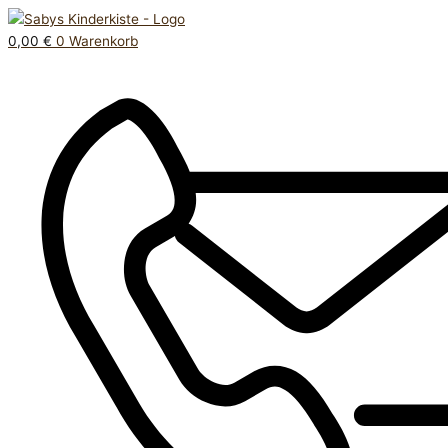
Zum
Products
T
Inhalt
search
Shirt
0,00
€
0
Warenkorb
springen
74
Menge