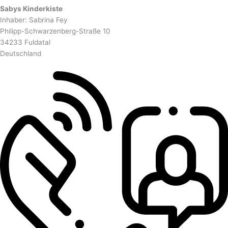
Sabys Kinderkiste
Inhaber: Sabrina Fey
Philipp-Schwarzenberg-Straße 10
34233 Fuldatal
Deutschland