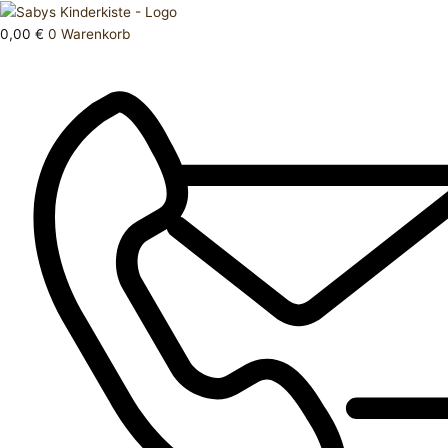
Zum
Products
T
Inhalt
search
Shirt
0,00
€
0
Warenkorb
springen
80
Menge