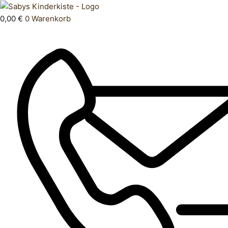
Zum
Products
T
Inhalt
search
Shirt
0,00
€
0
Warenkorb
springen
80
Menge