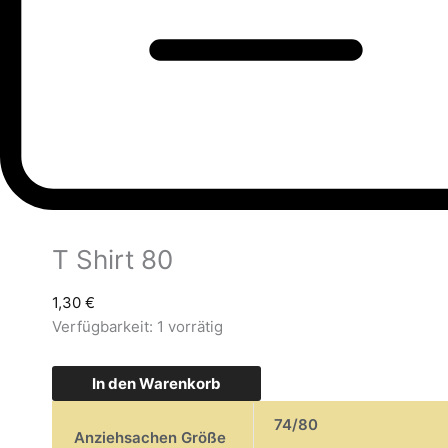
T Shirt 80
1,30
€
Verfügbarkeit:
1 vorrätig
In den Warenkorb
74/80
Anziehsachen Größe