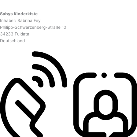
Sabys Kinderkiste
Inhaber: Sabrina Fey
Philipp-Schwarzenberg-Straße 10
34233 Fuldatal
Deutschland