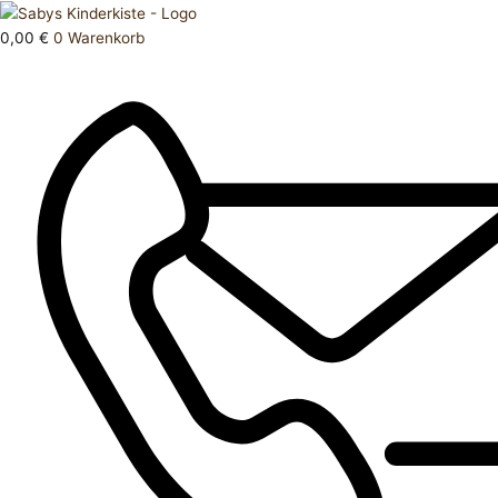
Zum
Products
Tier
Inhalt
search
Dino
0,00
€
0
Warenkorb
springen
Menge