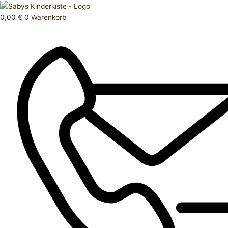
Zum
Products
Unterhemd
Inhalt
search
146
0,00
€
0
Warenkorb
springen
Menge