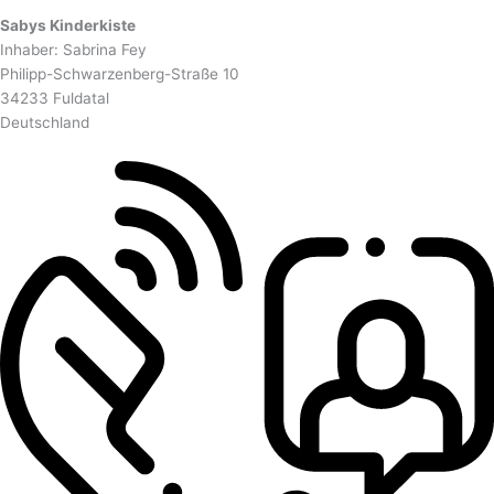
Sabys Kinderkiste
Inhaber: Sabrina Fey
Philipp-Schwarzenberg-Straße 10
34233 Fuldatal
Deutschland