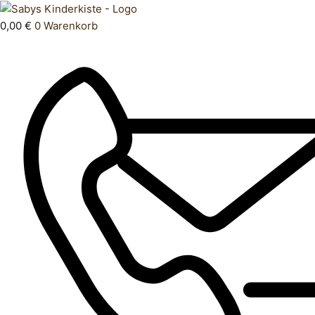
Zum
Products
Unterhemd
Inhalt
search
86
0,00
€
0
Warenkorb
springen
92
Menge