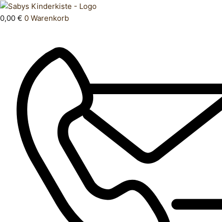
Zum
Products
Unterhemd
Inhalt
search
98
0,00
€
0
Warenkorb
springen
104
Menge