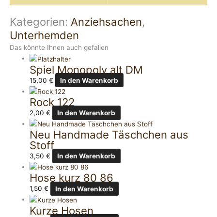
Kategorien:
Anziehsachen
,
Unterhemden
Das könnte Ihnen auch gefallen
Spiel Monopoly alt DM
15,00
€
In den Warenkorb
Rock 122
2,00
€
In den Warenkorb
Neu Handmade Täschchen aus
Stoff
3,50
€
In den Warenkorb
Hose kurz 80 86
1,50
€
In den Warenkorb
Kurze Hosen