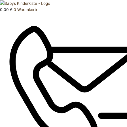
Zum
Products
Unterhemd
Inhalt
search
Menge
0,00
€
0
Warenkorb
springen