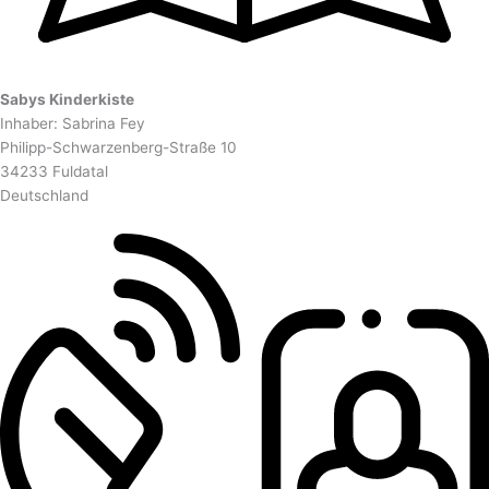
Sabys Kinderkiste
Inhaber: Sabrina Fey
Philipp-Schwarzenberg-Straße 10
34233 Fuldatal
Deutschland