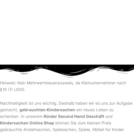
Hinweis: Kein Mehrwertsteuerausweis, da Kleinunternehmer nach
§19 (1) UStG.
Nachhaltigkeit ist uns wichtig. Deshalb haben wir es uns zur Aufgabe
gemacht,
gebrauchten Kindersachen
ein neues Leben zu
schenken. In unserem
Kinder Second Hand Geschäft
und
Kindersachen Online Shop
können Sie zum kleinen Preis
gebrauchte Anziehsachen, Spiel­sachen, Spiele, Möbel für Kinder