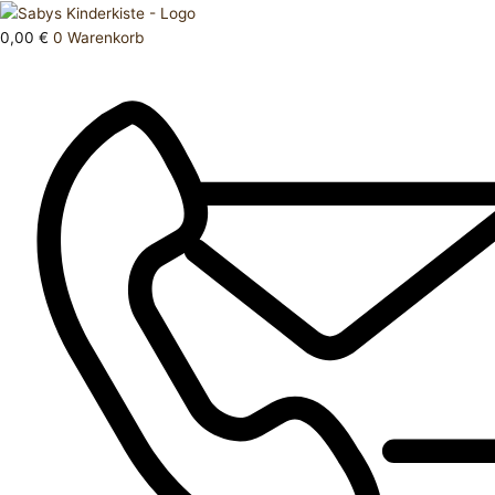
Zum
Products
Unterhose
Inhalt
search
122
0,00
€
0
Warenkorb
springen
128
Menge