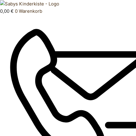
Zum
Products
Unterhose
Inhalt
search
Menge
0,00
€
0
Warenkorb
springen