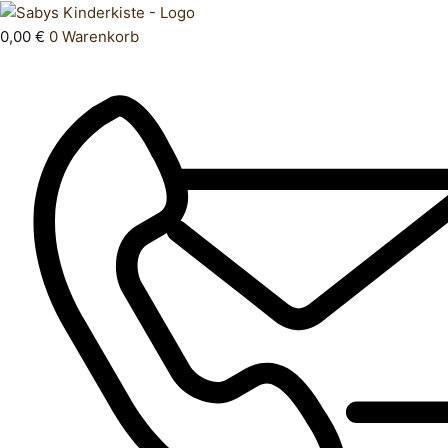
Zum
Products
Body
Inhalt
search
kurz
0,00
€
0
Warenkorb
springen
68
Menge