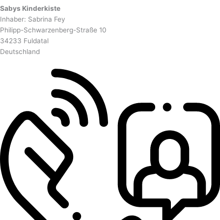
Sabys Kinderkiste
Inhaber: Sabrina Fey
Philipp-Schwarzenberg-Straße 10
34233 Fuldatal
Deutschland