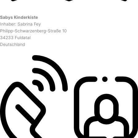
Sabys Kinderkiste
Inhaber: Sabrina Fey
Philipp-Schwarzenberg-Straße 10
34233 Fuldatal
Deutschland