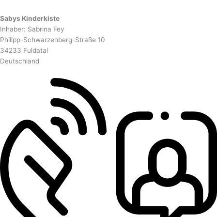
Sabys Kinderkiste
Inhaber: Sabrina Fey
Philipp-Schwarzenberg-Straße 10
34233 Fuldatal
Deutschland