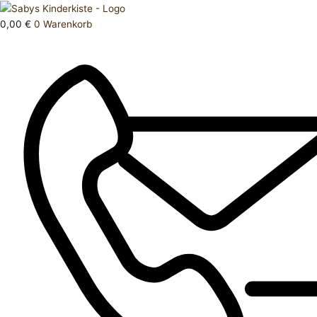
Zum
Products
Hose
Inhalt
search
kurz
0,00
€
0
Warenkorb
springen
152
Menge