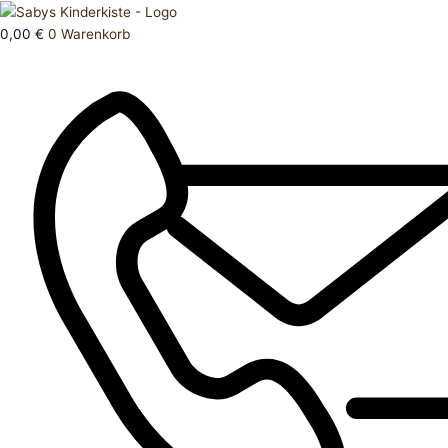
Zum
Products
Hose
Inhalt
search
kurz
0,00
€
0
Warenkorb
springen
92
Menge