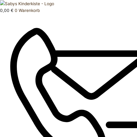
Zum
Products
Hose
Inhalt
search
kurz
0,00
€
0
Warenkorb
springen
98
Menge