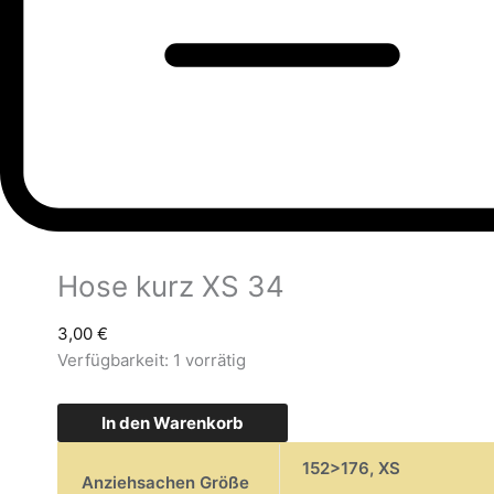
Hose kurz XS 34
3,00
€
Verfügbarkeit:
1 vorrätig
In den Warenkorb
152>176
,
XS
Anziehsachen Größe