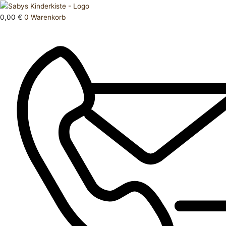
Zum
Products
Hose
Inhalt
search
lang
0,00
€
0
Warenkorb
springen
62
Menge