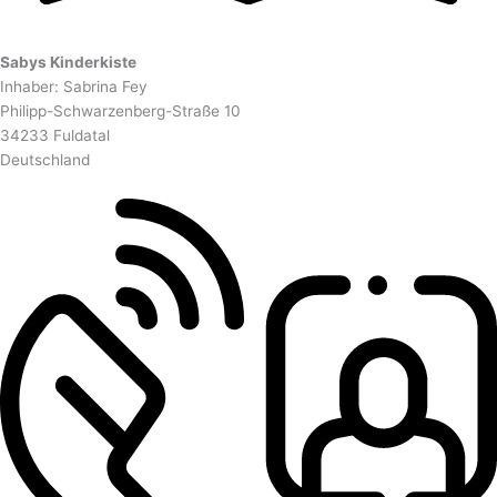
Sabys Kinderkiste
Inhaber: Sabrina Fey
Philipp-Schwarzenberg-Straße 10
34233 Fuldatal
Deutschland