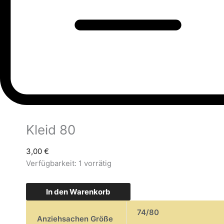
Kleid 80
3,00
€
Verfügbarkeit:
1 vorrätig
In den Warenkorb
74/80
Anziehsachen Größe