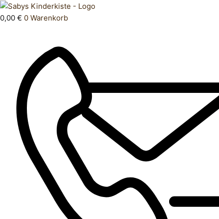
Zum
Products
Kleid
Inhalt
search
80
0,00
€
0
Warenkorb
springen
Menge