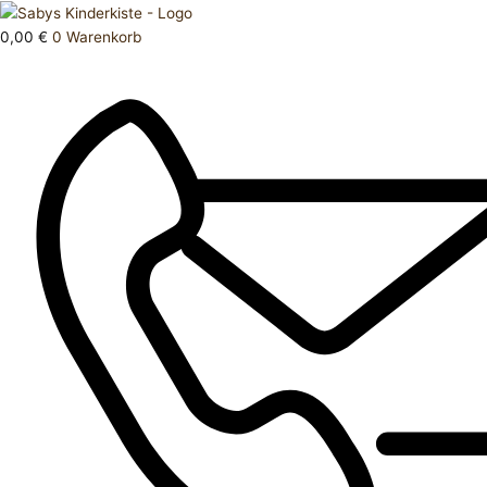
Zum
Products
Kleid
Inhalt
search
92
0,00
€
0
Warenkorb
springen
Menge