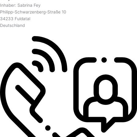
Inhaber: Sabrina Fey
Philipp-Schwarzenberg-Straße 10
34233 Fuldatal
Deutschland