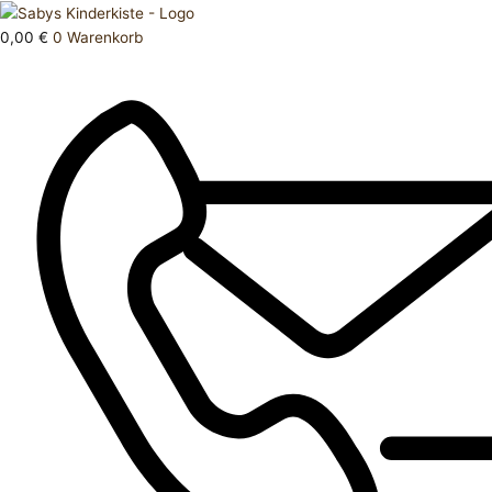
Zum
Products
T
Inhalt
search
Shirt
0,00
€
0
Warenkorb
springen
176
Menge