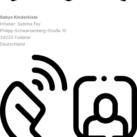
Sabys Kinderkiste
Inhaber: Sabrina Fey
Philipp-Schwarzenberg-Straße 10
34233 Fuldatal
Deutschland