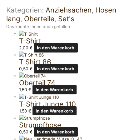
Kategorien:
Anziehsachen
,
Hosen
lang
,
Oberteile
,
Set's
Das könnte Ihnen auch gefallen
T-Shirt
2,00
€
In den Warenkorb
T Shirt 86
0,50
€
In den Warenkorb
Oberteil 74
1,50
€
In den Warenkorb
T-Shirt Junge 110
1,50
€
In den Warenkorb
Strumpfhose
0,50
€
In den Warenkorb