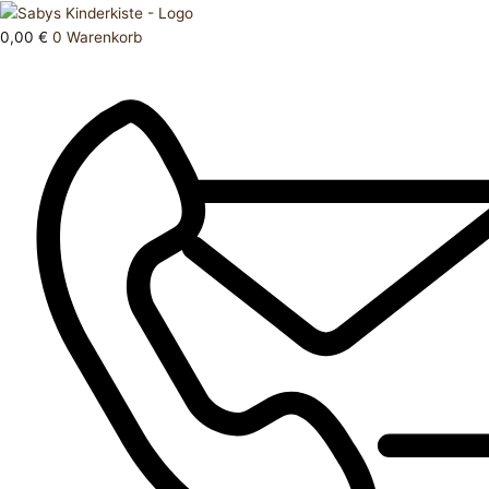
Zum
Products
Oberteil
Inhalt
search
110
0,00
€
0
Warenkorb
springen
116
Menge