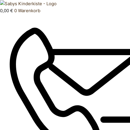
Zum
Products
Oberteil
Inhalt
search
146
0,00
€
0
Warenkorb
springen
152
Menge