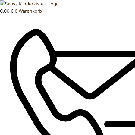
Zum
Products
Oberteil
Inhalt
search
68
0,00
€
0
Warenkorb
springen
Menge