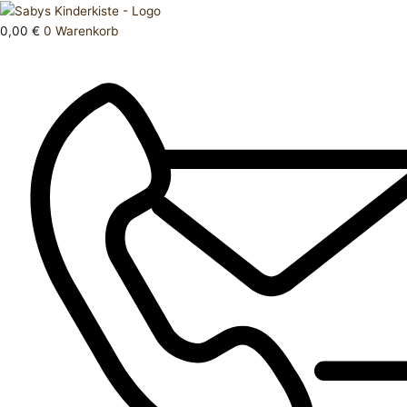
Zum
Products
Schlafanzug
Inhalt
search
74
0,00
€
0
Warenkorb
springen
Set
Menge