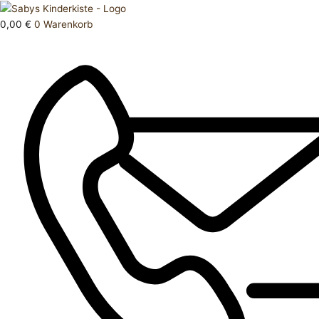
Zum
Products
Oberteil
Inhalt
search
68
0,00
€
0
Warenkorb
springen
Menge