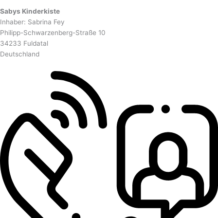
Sabys Kinderkiste
Inhaber: Sabrina Fey
Philipp-Schwarzenberg-Straße 10
34233 Fuldatal
Deutschland